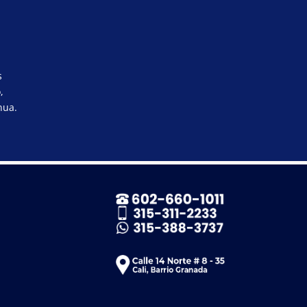
s
,
nua.