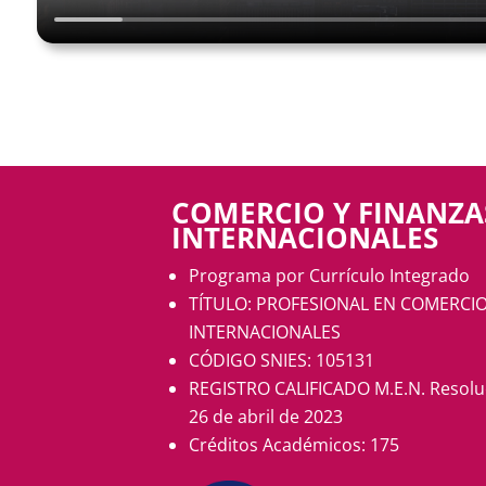
COMERCIO Y FINANZA
INTERNACIONALES
Programa por Currículo Integrado
TÍTULO: PROFESIONAL EN COMERCIO
INTERNACIONALES
CÓDIGO SNIES: 105131
REGISTRO CALIFICADO M.E.N.
Resolu
26 de abril de 2023
Créditos Académicos: 175